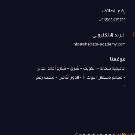
رقم الهاتف
96565635755+
البريد الالكتروني
info@shehata-academy.com
موقعنا
اكاديمية شحاته -: الكويت – شرق – شارع أحمد الجابر
– مجمع دسمان (بلوك ٢أ)- الدور الثامن – مكتب رقم
٣
Built