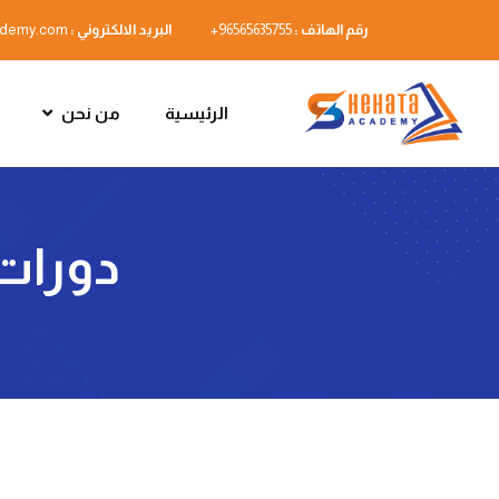
رقم الهاتف :
96565635755+
البريد الالكتروني :
ademy.com
الرئيسية
من نحن
دورات 