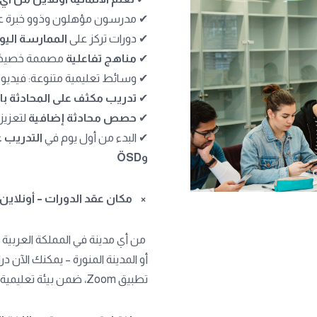
✔ مدرسون مؤهلون وذوو خبرة عالي
✔ دورات تركز على
الممارسة اليو
✔
مناهج تفاعلية
مصممة خصيصًا ل
✔ وسائط تعليمية متنوعة: فيدي
✔
تدريب مكثف على المحادثة بالل
✔
حصص محادثة إضافية
لتعزيز 
✔ البدء من أول يوم في
وÖSD
×
مكان عقد الدورات – أونلاي
من أي مدينة في المملكة العربية 
أو المدينة المنورة – يمكنك الآن د
تطبيق Zoom، ضمن بيئة تعليمية احترافية وتفاعلية يقدمها مدرسون معتمدون.